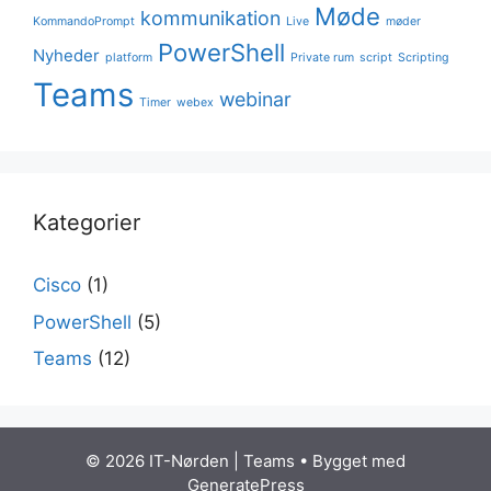
Møde
kommunikation
KommandoPrompt
Live
møder
PowerShell
Nyheder
platform
Private rum
script
Scripting
Teams
webinar
Timer
webex
Kategorier
Cisco
(1)
PowerShell
(5)
Teams
(12)
© 2026 IT-Nørden | Teams
• Bygget med
GeneratePress