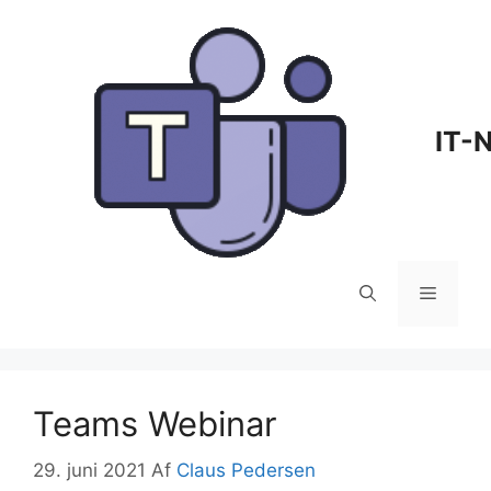
Hop
til
indhold
IT-
Menu
Teams Webinar
29. juni 2021
Af
Claus Pedersen