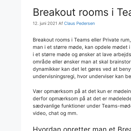
Breakout rooms i T
12. juni 2021
Af
Claus Pedersen
Breakout rooms i Teams eller Private rum,
man i et større møde, kan opdele mødet i
i et større møde og ønsker at lave arbejd
område eller ønsker man at skal brainst
dynamikker kan det let gøres ved at beny
undervisningsregi, hvor underviser kan b
Vær opmærksom på at det kun er mødeind
derfor opmærksom på at det er mødeleder
sædvanlige funktioner under Teams-mødet
video, chat og mm.
Hvordan opretter man et Bre