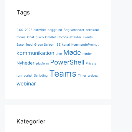
Tags
2.00
2022
aktivitet
baggrund
Begivenheder
breakout
rooms
Chat
cisco
Cmdlet
Corona
effekter
Events
Excel
feed
Green Screen
ISE
kanal
KommandoPrompt
Møde
kommunikation
Live
møder
PowerShell
Nyheder
platform
Private
Teams
rum
script
Scripting
Timer
webex
webinar
Kategorier