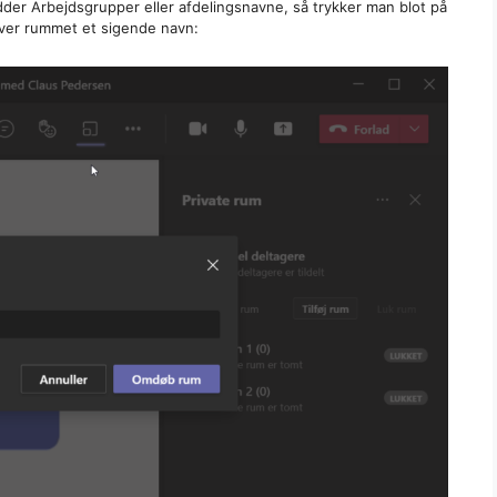
er Arbejdsgrupper eller afdelingsnavne, så trykker man blot på
er rummet et sigende navn: