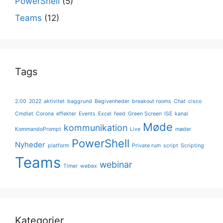
PowerShell
(5)
Teams
(12)
Tags
2.00
2022
aktivitet
baggrund
Begivenheder
breakout rooms
Chat
cisco
Cmdlet
Corona
effekter
Events
Excel
feed
Green Screen
ISE
kanal
Møde
kommunikation
KommandoPrompt
Live
møder
PowerShell
Nyheder
platform
Private rum
script
Scripting
Teams
webinar
Timer
webex
Kategorier