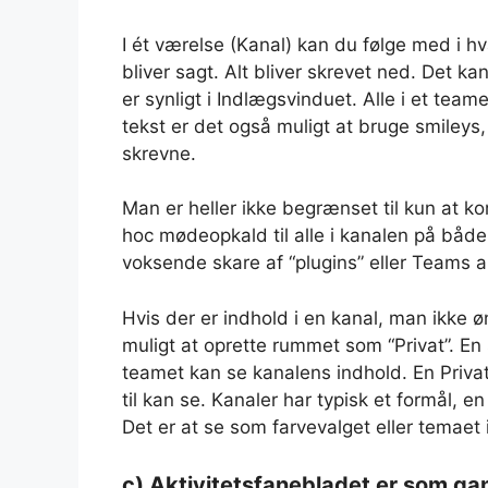
I ét værelse (Kanal) kan du følge med i hv
bliver sagt. Alt bliver skrevet ned. Det k
er synligt i Indlægsvinduet. Alle i et team
tekst er det også muligt at bruge smileys,
skrevne.
Man er heller ikke begrænset til kun at 
hoc mødeopkald til alle i kanalen på båd
voksende skare af “plugins” eller Teams ap
Hvis der er indhold i en kanal, man ikke ø
muligt at oprette rummet som “Privat”. En s
teamet kan se kanalens indhold. En Priva
til kan se. Kanaler har typisk et formål, e
Det er at se som farvevalget eller temaet
c) Aktivitetsfanebladet er som ga