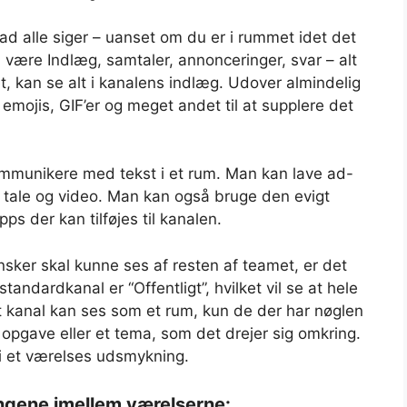
ad alle siger – uanset om du er i rummet idet det
an være Indlæg, samtaler, annonceringer, svar – alt
et, kan se alt i kanalens indlæg. Udover almindelig
 emojis, GIF’er og meget andet til at supplere det
kommunikere med tekst i et rum. Man kan lave ad-
e tale og video. Man kan også bruge den evigt
ps der kan tilføjes til kanalen.
nsker skal kunne ses af resten af teamet, er det
tandardkanal er “Offentligt”, hvilket vil se at hele
t kanal kan ses som et rum, kun de der har nøglen
n opgave eller et tema, som det drejer sig omkring.
 i et værelses udsmykning.
ngene imellem værelserne: