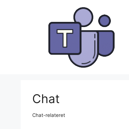
Hop
til
indhold
Chat
Chat-relateret