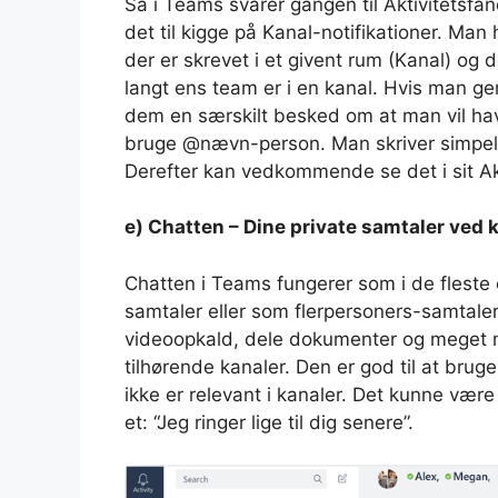
Så i Teams svarer gangen til Aktivitetsfan
det til kigge på Kanal-notifikationer. Man 
der er skrevet i et givent rum (Kanal) og d
langt ens team er i en kanal. Hvis man ge
dem en særskilt besked om at man vil h
bruge @nævn-person. Man skriver simpel
Derefter kan vedkommende se det i sit Ak
e) Chatten – Dine private samtaler ved
Chatten i Teams fungerer som i de fleste c
samtaler eller som flerpersoners-samtaler.
videoopkald, dele dokumenter og meget m
tilhørende kanaler. Den er god til at bruge
ikke er relevant i kanaler. Det kunne vær
et: “Jeg ringer lige til dig senere”.