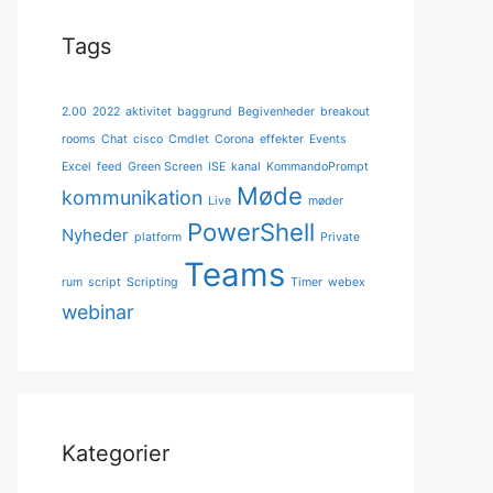
Tags
2.00
2022
aktivitet
baggrund
Begivenheder
breakout
rooms
Chat
cisco
Cmdlet
Corona
effekter
Events
Excel
feed
Green Screen
ISE
kanal
KommandoPrompt
Møde
kommunikation
Live
møder
PowerShell
Nyheder
platform
Private
Teams
rum
script
Scripting
Timer
webex
webinar
Kategorier