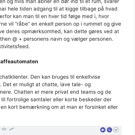
en og hvis man åbner en dør ind til et rum, svarer
har hele tiden adgang til at kigge tilbage på hvad
erfor kan man til en hver tid følge med i, hvor
rne vil “råbe” en enkelt person op i rummet og give
ave deres opmærksomhed, kan dette gøres ved at
then @ + personens navn og vælger personen.
tivitetsfeed.
 kaffeautomaten
hatklienter. Den kan bruges til enkeltvise
 Det er muligt at chatte, lave tale- og
ere. Chatten er mere privat end teams og de
 til fortrolige samtaler eller korte beskeder der
e en kort bemærkning om at man er forsinket eller